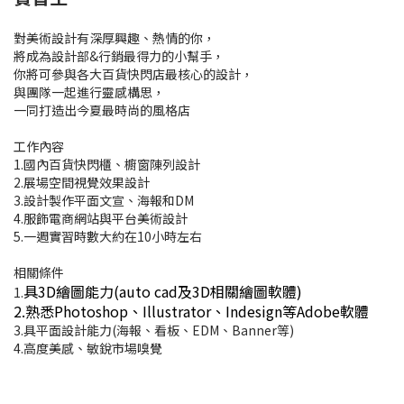
對美術設計有深厚興趣、熱情的你，
將成為設計部&行銷最得力的小幫手，
你將可參與各大百貨快閃店最核心的設計，
與團隊一起進行靈感構思，
一同打造出今夏最時尚的風格店
工作內容
1.國內百貨快閃櫃、櫥窗陳列設計
2.展場空間視覺效果設計
3.設計製作平面文宣、海報和DM
4.服飾電商網站與平台美術設計
5.一週實習時數大約在10小時左右
相關條件
具3D繪圖能力(auto cad及3D相關繪圖軟體)
1.
2.熟悉Photoshop、Illustrator、Indesign等Adobe軟體
3.具平面設計能力(海報、看板、EDM、Banner等)
4.高度美感、敏銳市場嗅覺