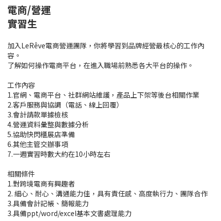
電商/營運
實習生
加入LeRêve電商營運團隊，你將學習到品牌經營最核心的工作內
容。
了解如何操作電商平台，在進入職場前熟悉各大平台的操作。
工作內容
1.官網、電商平台、社群網站維護，產品上下架等後台相關作業
2.客戶服務與協調（電話、線上回覆）
3.會計請款單據檢核
4.營運資料彙整與數據分析
5.協助快閃櫃展店準備
6.其他主管交辦事項
7.一週實習時數大約在10小時左右
相關條件
1.對跨境電商有興趣者
2. 細心、耐心、溝通能力佳，具有責任感、高度執行力、團隊合作
3.具備會計記帳、簡報能力
3.具備ppt/word/excel基本文書處理能力