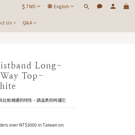
$
TWD
English
BUY NOW
ct Us
Q&A
istband Long-
2-Way Top-
hite
有比較親膚的特性，請溫柔的呵護它
ders over NT$3000 in Taiwan on