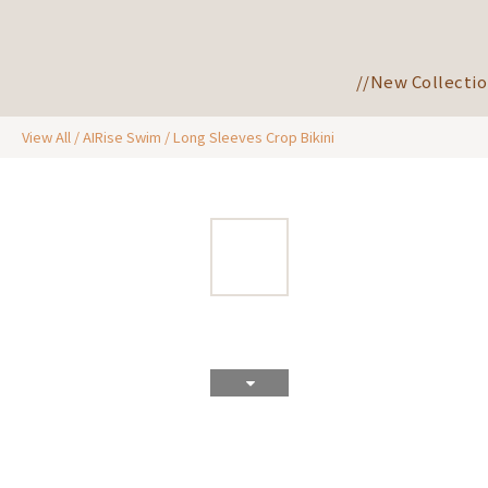
//New Collectio
View All
/
AIRise Swim
/
Long Sleeves Crop Bikini