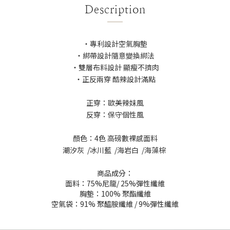
Description
・專利設計空氣胸墊
・綁帶設計隨意變換綁法
・雙層布料設計 顯瘦不擠肉
・正反兩穿 酷辣設計滿點
正穿：歐美辣妹風
反穿：保守個性風
顏色：4色 高磅數裸感面料
潮汐灰 /冰川藍 /海岩白 /海藻棕
商品成分：
面料：75%尼龍/ 25%彈性纖維
胸墊：100% 聚酯纖維
空氣袋：91% 聚醯胺纖維 / 9%彈性纖維