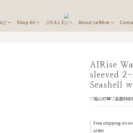
n//
Shop All
//S A L E//
About LeRêve
Conta
AIRise Wa
sleeved 
Seashell w
♡貼心叮嚀♡此面料因
Free shipping on or
order