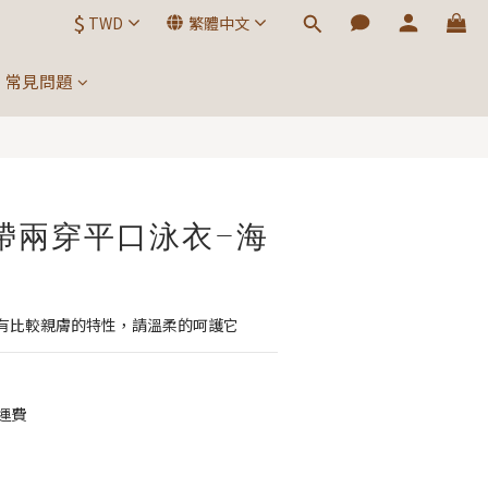
$
TWD
繁體中文
立即購買
常見問題
 綁帶兩穿平口泳衣-海
有比較親膚的特性，請溫柔的呵護它
運費