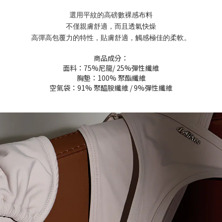
選用平紋的高磅數裸感布料
不僅親膚舒適，而且透氣快燥
高彈高包覆力的特性，貼膚舒適，觸感極佳的柔軟。
商品成分：
面料：75%尼龍/ 25%彈性纖維
胸墊：100% 聚酯纖維
空氣袋：91% 聚醯胺纖維 / 9%彈性纖維