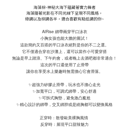
海藻棕-神秘大海下蘊藏著實力舞者
海藻隨著光影在不同光線下呈現不同風格，
綠調以及棕調各半，適合喜歡有點低調的你~
AIRise 綁帶兩穿平口泳衣
小胸女孩也能大膽的嘗試！
這款簡約又百搭的平口泳衣絕對是你的不二之選。
它不僅適合穿在沙灘上，還可以當作小可愛穿搭
無論是早上踏浪、下午約會，或者晚上去酒吧都非常適合！
這次的平口還使用了止滑帶
讓你在享受水上樂趣時無需擔心它會滑落。
✨超強力矽膠止滑帶，玩水也不擔心走光
✨加寬平口，可調式綁帶，安心舒適
✨可拆式胸墊，避免激凸尷尬
✨精心設計的綁帶，交叉綁脖或是繞胸都可以變換風格
正穿時：散發歐美裸胸風情
反穿時：展現平口甜辣魅力