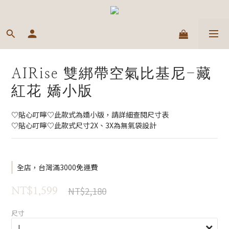
AIRise 雙綁帶空氣比基尼-藏
紅花 嬌小版
♡貼心叮嚀♡此款式為嬌小版，請詳細查閱尺寸表
♡貼心叮嚀♡此款式尺寸2X、3X為無氣袋設計
全店，台灣滿3000免運費
NT$2,180
NT$1,599
尺寸