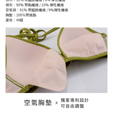
裡布：90% 聚酯纖維 / 10% 彈性纖維
空氣袋：91% 聚醯胺纖維 / 9%彈性纖維
胸墊：100％聚氨酯
產地：中國