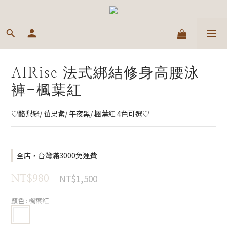
AIRise 法式綁結修身高腰泳
褲-楓葉紅
♡酪梨綠/ 莓果紫/ 午夜黑/ 楓葉紅 4色可選♡
全店，台灣滿3000免運費
NT$1,500
NT$980
顏色
: 楓葉紅