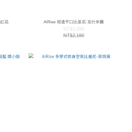
-藏紅花
AIRise 褶邊平口比基尼-克什米爾
NT$1,999
NT$2,180