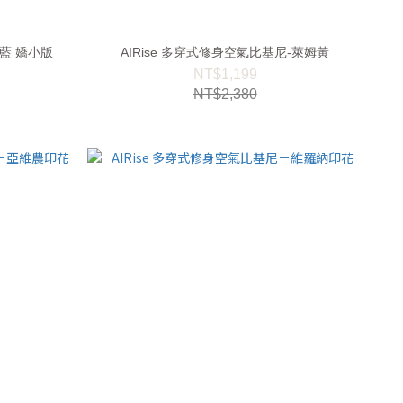
域藍 嬌小版
AIRise 多穿式修身空氣比基尼-萊姆黃
NT$1,199
NT$2,380