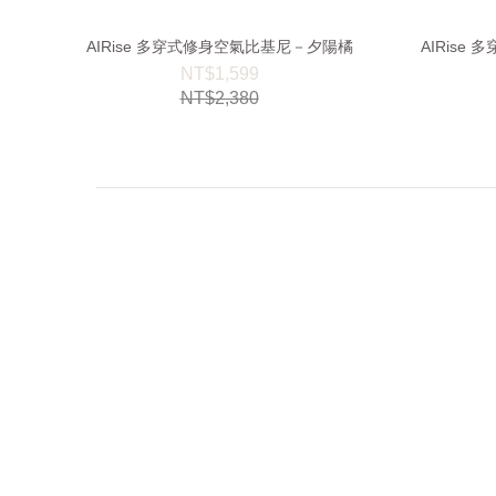
AIRise 多穿式修身空氣比基尼－夕陽橘
AIRis
NT$1,599
NT$2,380