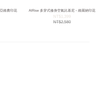
－亞維農印花
AIRise 多穿式修身空氣比基尼－維羅納印花
NT$1,399
NT$2,580