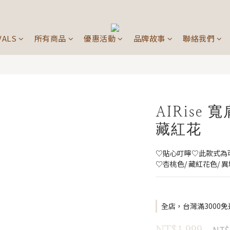
VALS
所有商品
優惠活動
品牌故事
聯絡我們
AIRise
藏紅花
♡貼心叮嚀♡此款式為
♡杏桃色/ 藏紅花色/ 異
全店，台灣滿3000免
NT$
NT$1,999