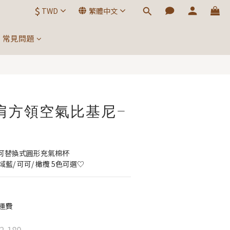
$
TWD
繁體中文
立即購買
常見問題
 寬肩方領空氣比基尼-
可替換式圓形充氣棉杯
域藍/ 可可/ 橄欖 5色可選♡
運費
2,180